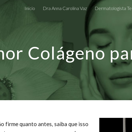
Início
Dra Anna Carolina Vaz
Dermatologista Te
ip to main content
Skip to navigat
hor Colágeno par
ão firme quanto antes, saiba que isso