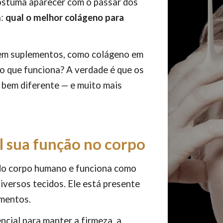
costuma aparecer com o passar dos
a:
qual o melhor colágeno para
 em suplementos, como colágeno em
o que funciona? A verdade é que os
bem diferente — e muito mais
l sua função no corpo
do corpo humano e funciona como
iversos tecidos. Ele está presente
amentos.
ncial para manter a firmeza, a