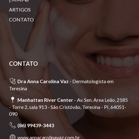
ARTIGOS
CONTATO
CONTATO
🩺
Dra Anna Carolina Vaz
-
Dermatologista em
Teresina
📍
Manhattan River Center
- Av. Sen. Area Leão, 2185
- Torre 2, sala 913 - São Cristóvão, Teresina - PI, 64051-
090
📞
(86) 99439-3443
🌐
www.annacarolinavaz.com.br