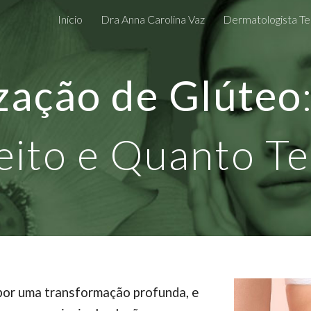
Início
Dra Anna Carolina Vaz
Dermatologista Te
ip to main content
Skip to navigat
ação de Glúteo
eito e Quanto T
por uma transformação profunda, e