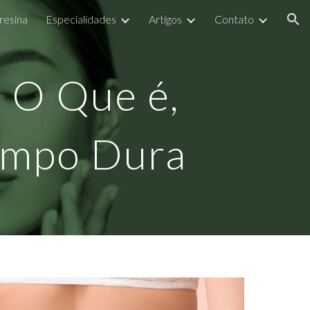
resina
Especialidades
Artigos
Contato
ion
: O Que é,
empo Dura