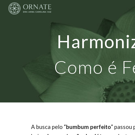
Sk
Harmoniz
Como é F
A busca pelo “
bumbum perfeito
” passou 