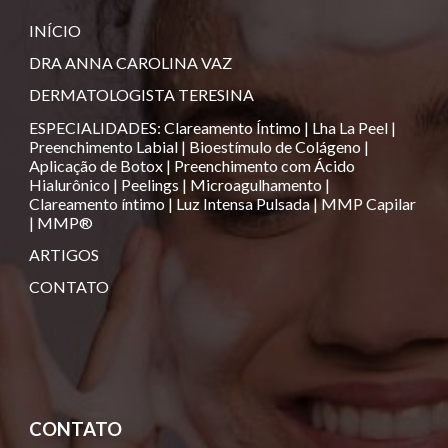
INÍCIO
DRA ANNA CAROLINA VAZ
DERMATOLOGISTA TERESINA
ESPECIALIDADES
:
Clareamento Íntimo
|
Lha La Peel
|
Preenchimento Labial
|
Bioestímulo de Colágeno
|
Aplicação de Botox
|
Preenchimento com Ácido
Hialurônico
|
Peelings
|
Microagulhamento
|
Clareamento íntimo
|
Luz Intensa Pulsada
|
MMP Capilar
|
MMP®️
ARTIGOS
CONTATO
CONTATO