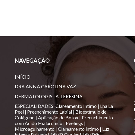
NAVEGAÇÃO
INÍCIO
DRA ANNA CAROLINA VAZ
DERMATOLOGISTA TERESINA
ESPECIALIDADES
:
Clareamento Íntimo
|
Lha La
Peel
|
Preenchimento Labial
|
Bioestímulo de
Colágeno
|
Aplicação de Botox
|
Preenchimento
com Ácido Hialurônico
|
Peelings
|
Microagulhamento
|
Clareamento íntimo
|
Luz
Intensa Pulsada
|
MMP Capilar
|
MMP®️