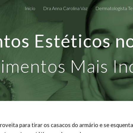
Início
Dra Anna Carolina Vaz
Dermatologista Te
ip to main content
Skip to navigat
tos Estéticos n
imentos Mais In
roveita para tirar os casacos do armário e se esquen