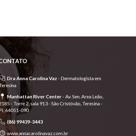
CONTATO
🩺
Dra Anna Carolina Vaz
-
Dermatologista em
Teresina
📍
Manhattan River Center
- Av. Sen. Area Leão,
2185 - Torre 2, sala 913 - São Cristóvão, Teresina -
PI, 64051-090
📞
(86) 99439-3443
🌐
www.annacarolinavaz.com.br