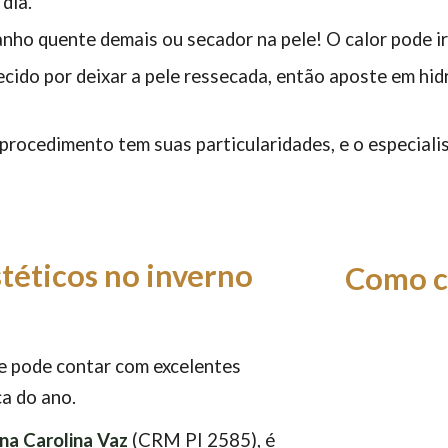
dia.
anho quente demais ou secador na pele! O calor pode irr
hecido por deixar a pele ressecada, então aposte em h
 procedimento tem suas particularidades, e o especiali
téticos no inverno
Como c
ue pode contar com excelentes
ca do ano.
na Carolina Vaz
(CRM PI 2585), é