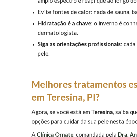
amplo espectro e reaplique ao longo do 
Evite fontes de calor: nada de sauna, b
Hidratação é a chave
: o inverno é con
dermatologista.
Siga as orientações profissionais
: cada
pele.
Melhores tratamentos es
em Teresina
, PI?
Agora, se você está em
Teresina
, saiba q
opções para cuidar da sua pele nesta épo
A
Clínica Ornate
, comandada pela
Dra. An