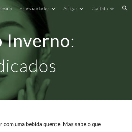
resina
Especialidades
Artigos
Contato
ion
o Inverno
:
dicados
tar com uma bebida quente. Mas sabe o que