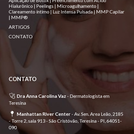
Aplicação de Botox
|
Preenchimento com Ácido
Hialurônico
|
Peelings
|
Microagulhamento
|
Clareamento íntimo
|
Luz Intensa Pulsada
|
MMP Capilar
|
MMP®️
ARTIGOS
CONTATO
CONTATO
🩺
Dra Anna Carolina Vaz
-
Dermatologista em
Teresina
📍
Manhattan River Center
- Av. Sen. Area Leão, 2185
- Torre 2, sala 913 - São Cristóvão, Teresina - PI, 64051-
090