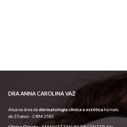
DRA
ANNA CAROLINA VAZ
Atua
na área da
dermatologia clínica e estética
há mais
de 23 anos -
CRM 2585
Clínica Ornate
-
MANHATTAN RIVER CENTER, São