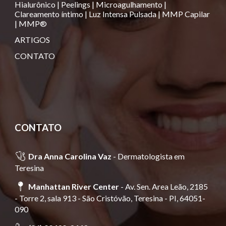
Hialurônico
|
Peelings
|
Microagulhamento
|
Clareamento íntimo
|
Luz Intensa Pulsada
|
MMP Capilar
|
MMP®️
ARTIGOS
CONTATO
CONTATO
🩺
Dra Anna Carolina Vaz
-
Dermatologista em
Teresina
📍
Manhattan River Center
- Av. Sen. Area Leão, 2185
- Torre 2, sala 913 - São Cristóvão, Teresina - PI, 64051-
090