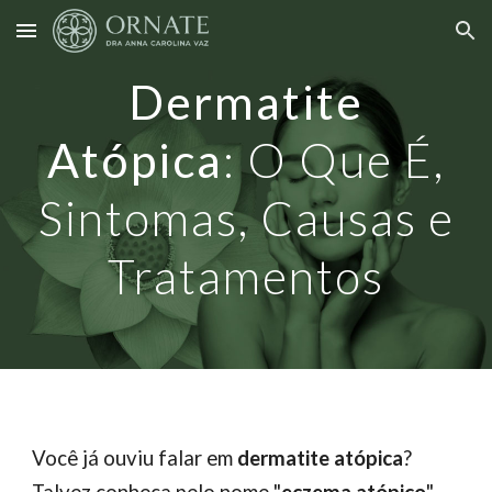
Skip to main content
Skip to navigation
Dermatite
Atópica
:
O Que É,
Sintomas, Causas e
Tratamentos
Você já ouviu falar em
dermatite atópica
?