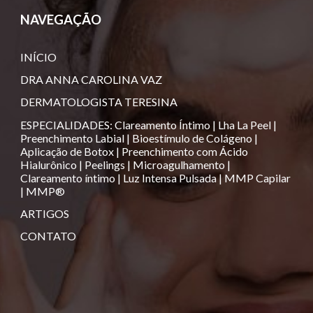
NAVEGAÇÃO
INÍCIO
DRA ANNA CAROLINA VAZ
DERMATOLOGISTA TERESINA
ESPECIALIDADES
:
Clareamento Íntimo
|
Lha La Peel
|
Preenchimento Labial
|
Bioestímulo de Colágeno
|
Aplicação de Botox
|
Preenchimento com Ácido
Hialurônico
|
Peelings
|
Microagulhamento
|
Clareamento íntimo
|
Luz Intensa Pulsada
|
MMP Capilar
|
MMP®️
ARTIGOS
CONTATO